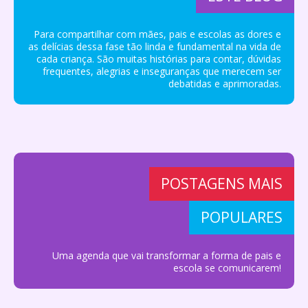
Para compartilhar com mães, pais e escolas as dores e
as delícias dessa fase tão linda e fundamental na vida de
cada criança. São muitas histórias para contar, dúvidas
frequentes, alegrias e inseguranças que merecem ser
debatidas e aprimoradas.
POSTAGENS MAIS
POPULARES
Uma agenda que vai transformar a forma de pais e
escola se comunicarem!