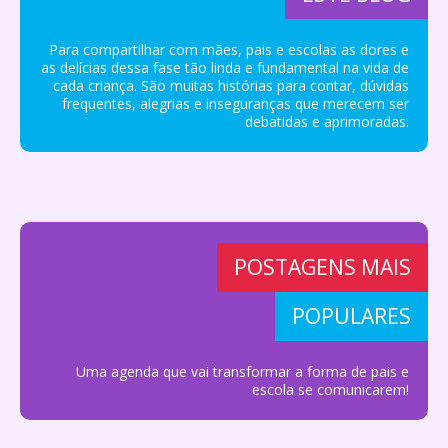
Para compartilhar com mães, pais e escolas as dores e
as delícias dessa fase tão linda e fundamental na vida de
cada criança. São muitas histórias para contar, dúvidas
frequentes, alegrias e inseguranças que merecem ser
debatidas e aprimoradas.
POSTAGENS MAIS
POPULARES
Uma agenda que vai transformar a forma de pais e
escola se comunicarem!